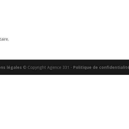
NOS PROJETS
L’AGENCE
aire.
ons légales
© Copyright Agence 331 -
Politique de confidentialit