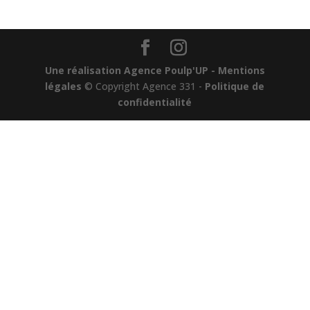
Une réalisation Agence Poulp'UP
- Mentions
légales
© Copyright Agence 331 -
Politique de
confidentialité