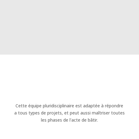
L’Alhambra Immeuble de logements, Kaufman
et Broad, Marseille.
La Comédia Immeubles de logements et
Bureaux, Aix-en-Provence.
L’Atelier Immeuble de logements, Marseille
.
Cette équipe pluridisciplinaire est adaptée à répondre
a tous types de projets, et peut aussi maîtriser toutes
les phases de l'acte de bâtir.